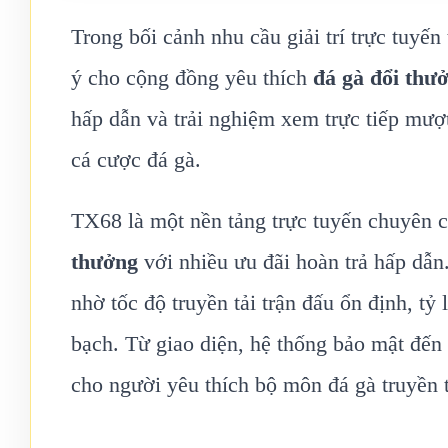
Trong bối cảnh nhu cầu giải trí trực tuyế
ý cho cộng đồng yêu thích
đá gà đổi thư
hấp dẫn và trải nghiệm xem trực tiếp mượ
cá cược đá gà.
TX68 là một nền tảng trực tuyến chuyên 
thưởng
với nhiều ưu đãi hoàn trả hấp dẫ
nhờ tốc độ truyền tải trận đấu ổn định, t
bạch. Từ giao diện, hệ thống bảo mật đến
cho người yêu thích bộ môn đá gà truyền t