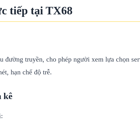
c tiếp tại TX68
ều đường truyền, cho phép người xem lựa chọn ser
ét, hạn chế độ trễ.
n kê
i: