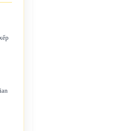
 xếp
gian