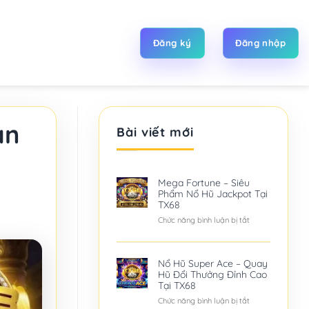
Đăng ký
Đăng nhập
àn
Bài viết mới
Mega Fortune – Siêu
Phẩm Nổ Hũ Jackpot Tại
TX68
ở
Chức năng bình luận bị tắt
Mega
Fortune
–
Nổ Hũ Super Ace – Quay
Siêu
Hũ Đổi Thưởng Đỉnh Cao
Phẩm
Tại TX68
Nổ
ở
Chức năng bình luận bị tắt
Hũ