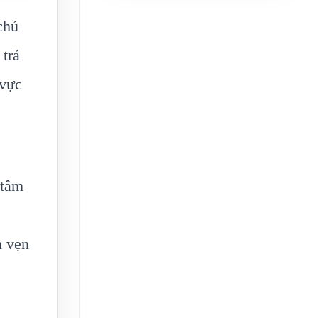
Khám
Phá
chú
Sảnh
Quay
 trả
Hũ
Tại
TX68
 vực
 tâm
n vẹn