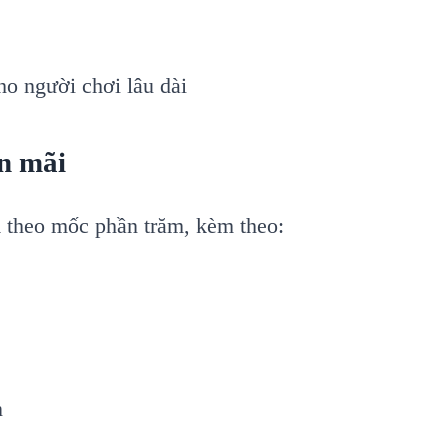
ho người chơi lâu dài
n mãi
a
theo mốc phần trăm, kèm theo:
n