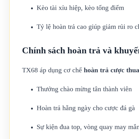
Kèo tài xỉu hiệp, kèo tổng điểm
Tỷ lệ hoàn trả cao giúp giảm rủi ro c
Chính sách hoàn trả và khuyế
TX68 áp dụng cơ chế
hoàn trả cược thu
Thưởng chào mừng tân thành viên
Hoàn trả hằng ngày cho cược đá gà
Sự kiện đua top, vòng quay may mắ