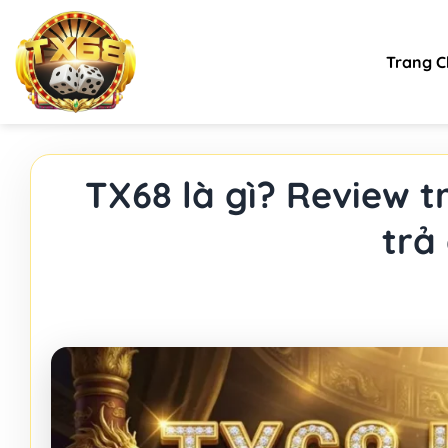
Bỏ
qua
nội
Trang C
dung
TX68 là gì? Review 
trả