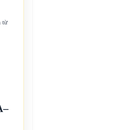
à
từ
A–