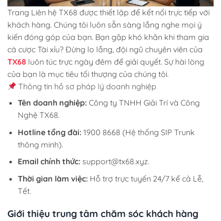
Trang Liên hệ TX68 được thiết lập để kết nối trực tiếp với
khách hàng. Chúng tôi luôn sẵn sàng lắng nghe mọi ý
kiến đóng góp của bạn. Bạn gặp khó khăn khi tham gia
cá cược Tài xỉu? Đừng lo lắng, đội ngũ chuyên viên của
TX68
luôn túc trực ngày đêm để giải quyết. Sự hài lòng
của bạn là mục tiêu tối thượng của chúng tôi.
Thông tin hồ sơ pháp lý doanh nghiệp
Tên doanh nghiệp:
Công ty TNHH Giải Trí và Công
Nghệ TX68.
Hotline tổng đài:
1900 8668 (Hệ thống SIP Trunk
thông minh).
Email chính thức:
support@tx68.xyz.
Thời gian làm việc:
Hỗ trợ trực tuyến 24/7 kể cả Lễ,
Tết.
Giới thiệu trung tâm chăm sóc khách hàng