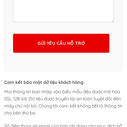
GỬI YÊU CẦU HỖ TRỢ
Cam kết bảo mật dữ liệu khách hàng
Mọi thông tin bạn nhập vào biểu mẫu đều được mã hóa
SSL 128-bit. Dữ liệu được truyền tải an toàn tuyệt đối đến
máy chủ nội bộ. Chúng tôi cam kết không tiết lộ thông tin
cho bên thứ ba.
Số điện thoại và email của bạn chỉ dùng cho mục đích hỗ