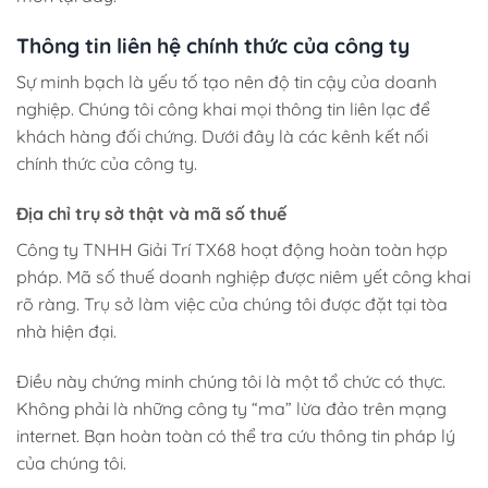
Thông tin liên hệ chính thức của công ty
Sự minh bạch là yếu tố tạo nên độ tin cậy của doanh
nghiệp. Chúng tôi công khai mọi thông tin liên lạc để
khách hàng đối chứng. Dưới đây là các kênh kết nối
chính thức của công ty.
Địa chỉ trụ sở thật và mã số thuế
Công ty TNHH Giải Trí TX68 hoạt động hoàn toàn hợp
pháp. Mã số thuế doanh nghiệp được niêm yết công khai
rõ ràng. Trụ sở làm việc của chúng tôi được đặt tại tòa
nhà hiện đại.
Điều này chứng minh chúng tôi là một tổ chức có thực.
Không phải là những công ty “ma” lừa đảo trên mạng
internet. Bạn hoàn toàn có thể tra cứu thông tin pháp lý
của chúng tôi.