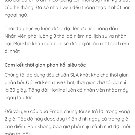
của hệ thống. Đa số nhân viên đều thông thạo ít nhất hai
ngoại ngữ.
Thái độ phục vụ luôn được đặt lên ưu tiên hàng đầu.
Nhân viên phải luôn giữ thái độ niềm nở, lịch sự và nhẫn
nại. Mọi khó khăn của bạn sẽ được giải tỏa một cách êm
ái nhất.
Cam kết thời gian phản hồi siêu tốc
Chúng tôi áp dụng tiêu chuẩn SLA khắt khe cho thời gian
phản hồi. Đối với kênh Live Chat, thời gian chờ tối đa chỉ
là 30 giây. Tổng đài Hotline luôn có nhân viên nhấc máy
ngay lập tức.
Đối với yêu cầu qua Email, chúng tôi sẽ trả lời trong vòng
2 giờ. Tốc độ này được duy trì ổn định ngay cả trong giờ
cao điểm. Bạn không bao giờ phải chịu cảnh chờ đợi mỏi
mòn tại đây.