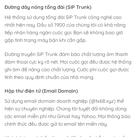
Đường dây nóng tổng đài (SIP Trunk)
Hệ thống sử dụng tổng đài SIP Trunk công nghệ cao
nhất hiện nay. Đầu số 1900 của chúng tôi có khả năng
tiếp nhận hàng ngàn cuộc gọi. Bạn sẽ không bao giờ
gặp tình trạng máy bận khi cần gấp.
Đường truyền SIP Trunk đảm bảo chất lượng âm thanh
đàm thoại cực kỳ rõ nét. Mọi cuộc gọi đều được hệ thống
ghi âm để nâng cao chất lượng. Cước phí cuộc gọi được
tính theo quy định chuẩn của nhà mạng.
Hộp thư điện tử (Email Domain)
Sử dụng email domain doanh nghiệp (@tx68.xyz) thể
hiện sự chuyên nghiệp. Chúng tôi tuyệt đối không dùng
các email miễn phí như Gmail hay Yahoo. Mọi thông báo
chính thức đều được gửi từ email tên miền này.