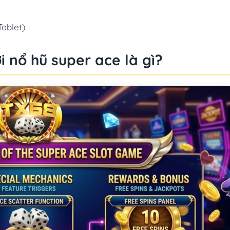
Tablet)
i nổ hũ super ace là gì?