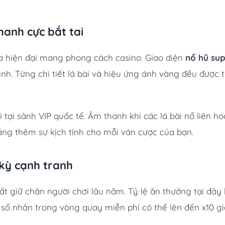
hanh cực bắt tai
 hiện đại mang phong cách casino. Giao diện
nổ hũ su
nh. Từng chi tiết lá bài và hiệu ứng ánh vàng đều được t
ại sảnh VIP quốc tế. Âm thanh khi các lá bài nổ liên h
ng thêm sự kịch tính cho mỗi ván cược của bạn.
 kỳ cạnh tranh
ất giữ chân người chơi lâu năm. Tỷ lệ ăn thưởng tại đây 
 số nhân trong vòng quay miễn phí có thể lên đến x10 giá