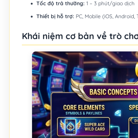
Tốc độ trả thưởng:
1 – 3 phút/giao dịch
Thiết bị hỗ trợ:
PC, Mobile (iOS, Android, 
Khái niệm cơ bản về trò chơ