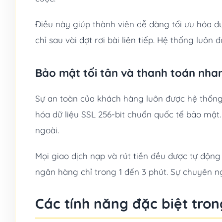
Điều này giúp thành viên dễ dàng tối ưu hóa đư
chỉ sau vài đợt rơi bài liên tiếp. Hệ thống lu
Bảo mật tối tân và thanh toán nhan
Sự an toàn của khách hàng luôn được hệ thốn
hóa dữ liệu SSL 256-bit chuẩn quốc tế bảo mật. 
ngoài.
Mọi giao dịch nạp và rút tiền đều được tự độn
ngân hàng chỉ trong 1 đến 3 phút. Sự chuyên n
Các tính năng đặc biệt tro