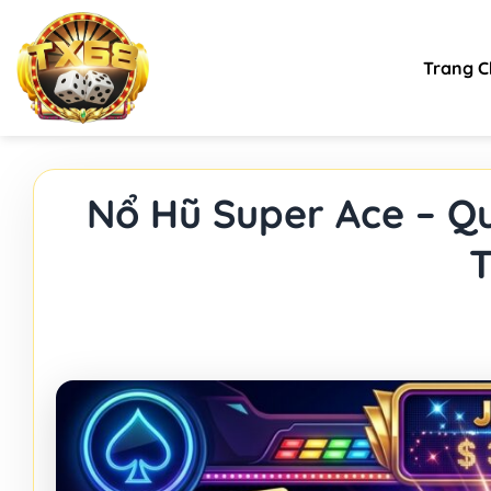
Bỏ
qua
nội
Trang C
dung
Nổ Hũ Super Ace – Q
T