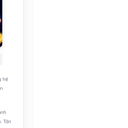
g hệ
ền
ành
. Tân