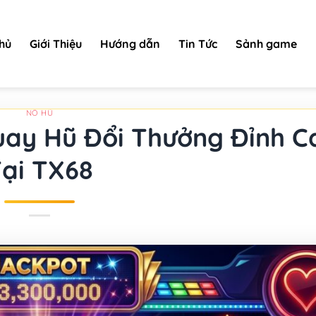
hủ
Giới Thiệu
Hướng dẫn
Tin Tức
Sảnh game
NỔ HŨ
uay Hũ Đổi Thưởng Đỉnh C
ại TX68